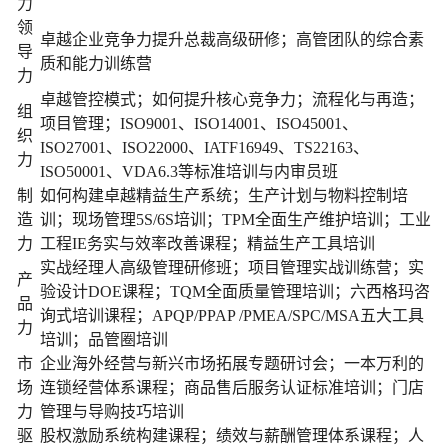
力
领
卓越企业竞争力提升总裁高级研修；高管团队的综合素
导
质和能力训练营
力
卓越管控模式；如何提升核心竞争力；流程化与再造；
组
项目管理；ISO9001、ISO14001、ISO45001、
织
ISO27001、ISO22000、IATF16949、TS22163、
力
ISO50001、VDA6.3等标准培训与内审员班
制
如何构建卓越精益生产系统；生产计划与物料控制培
造
训；现场管理5S/6S培训；TPM全面生产维护培训；工业
力
工程IE务实与效率改善课程；精益生产工具培训
实战经理人高级管理研修班；项目管理实战训练营；实
产
验设计DOE课程；TQM全面质量管理培训；六西格玛咨
品
询式培训课程；APQP/PPAP /PMEA/SPC/MSA五大工具
力
培训；品管圈培训
市
企业海外经营与新兴市场拓展专题研讨会；一本万利的
场
连锁经营体系课程；商品售后服务认证标准培训；门店
力
管理与导购技巧培训
驱
股权激励系统构建课程；绩效与薪酬管理体系课程；人