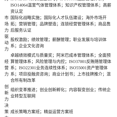
ISO14064温室气体管理体系；知识产权管理体系；高薪
资认定
市
国际化战略实施；国际化人才队伍建设；海外市场开
场
拓；营销管理；品牌塑造；连锁经营管理体系；商品售
力
后服务认证
驱
股权激励；绩效管理；薪酬管理；职业发展与培训体
动
系；企业文化咨询
力
卓越绩效模式与质量奖；阿米巴成本管理体系；全面预
经
算管理体系；风险管理与内控；ISO37001反贿赂管理体
营
系；ISO22301业务连续性体系；ISO55001资产管理体
力
系；项目投融资咨询；商业计划书；上市挂牌推介；混
合所有制改革
创
组织变革推进；创业创新孵化；内容裂变创业；传统企
新
业转型互联网
力
决
策
成长策略方案班；精益运营方案班