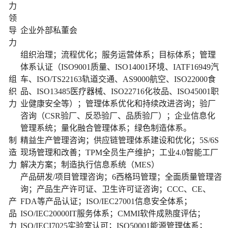
力
领
导
企业外部私董会
力
组织治理；流程优化；服务运营体系；目标体系；管理
体系认证（ISO9001质量、ISO14001环境、IATF16949汽
组
车、ISO/TS22163轨道交通、AS9000航空、ISO22000食
织
品、ISO13485医疗器械、ISO22716化妆品、ISO45001职
力
业健康安全等）；管理体系优化和持续改进咨询；验厂
咨询（CSR验厂、反恐验厂、品质验厂）；企业信息化
管理系统；量化融合管理体系；绿色制造体系。
制
精益生产管理咨询；供应链管理体系建设和优化；5S/6S
造
现场管理和改善；TPM全员生产维护；工业4.0智能工厂
力
解决方案；制造执行信息系统（MES）
产品研发/项目管理咨询；6西格玛管理；全面质量管理咨
询；产品生产许可证、卫生许可证咨询；CCC、CE、
产
FDA等产品认证；ISO/IEC27001信息安全体系；
品
ISO/IEC20000IT服务体系；CMMI软件成熟度评估；
力
ISO/IECI7025实验室认可；ISO50001能源管理体系；