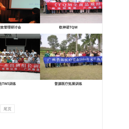
绩效管理研讨会
欧神诺TQM
达TWI训练
普源医疗拓展训练
尾页