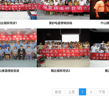
顺达领班培训1
紫砂电器营销训练
中山
山衡器绩效面谈
顺达领班培训2
顺
首页
上页
1
2
下页