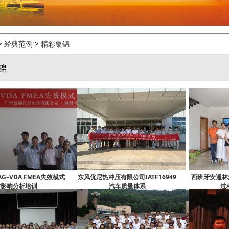
>
经典范例
>
精彩集锦
锦
G–VDA FMEA失效模式
东风优尼热冲压有限公司IATF16949
西班牙安通林集
与影响分析培训
汽车质量体系
过