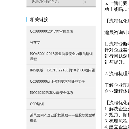
风险内控体系
5. “我们
功上线吗…
相关链接
【流程优化
QC080000:2017内审检查表
瀚晟咨询针
张艾艾
1. 流程诊
针对企业某
ISO45001:2018职业健康安全内审员培训
进行问题深
课程
进与提升。
IRIS换版：ISO/TS 22163的10个K.O项问题
2. 流程梳
QC080000认证强制要求的哪些文件
了解企业现
企业流程体
ISO26262汽车功能安全体系
【流程优化
QFD培训
1. 解决
2. 规范
某民营内衣企业股权激励——借股权激励助
推企
3. 梳理
4. 建立