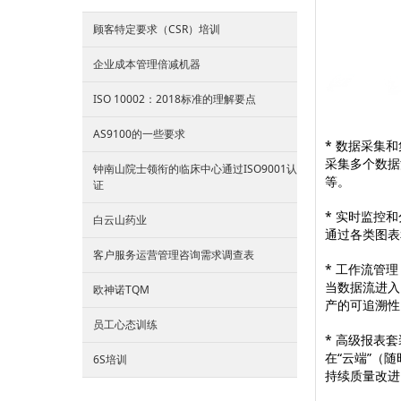
顾客特定要求（CSR）培训
企业成本管理倍减机器
ISO 10002：2018标准的理解要点
AS9100的一些要求
* 数据采集
采集多个数据
钟南山院士领衔的临床中心通过ISO9001认
等。
证
* 实时监控
白云山药业
通过各类图表
客户服务运营管理咨询需求调查表
* 工作流管理
当数据流进入
欧神诺TQM
产的可追溯性
员工心态训练
* 高级报表套
在“云端”（
6S培训
持续质量改进